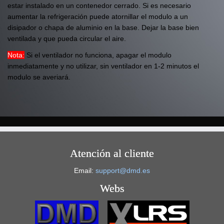
estar instalado en un contenedor cerrado. Si es necesario
aumentar la refrigeración puede atornillar el modulo a un
disipador o chapa de aluminio en la base. Dejar la base bien
ventilada y que pueda circular el aire.
Nota:
Si el ventilador no funciona, apagar el modulo
inmediatamente y no utilizar, sin ventilador en 1-2 minutos el
modulo se averiará.
Atención al cliente
Email:
support@dmd.es
Webs