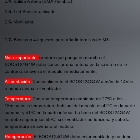
1.4-
Salida Antena (SMA-Hembra).
1.5-
Led Booster activado.
1.6-
Ventilador.
1.7-
Base con 4 agujeros para añadir tornillos de M3.
Nota importante:
siempre que ponga en marcha el
BOOST24G4W debe conectar una antena en la salida o de lo
contrario se avería el modulo inmediatamente.
Alimentación:
Nunca alimente el BOOST24G4W a más de 14Vcc
ó puede averiar el ventilador.
Temperatura:
Con una temperatura ambiente de 27ºC a los
15minutos la temperatura habitual del modulo es 42ºC en la parte
superior y 51ºC en la parte inferior. La base del BOOST24G4W
no debe superar los 55ºC, si el ventilador no funciona y sube la
temperatura se averiara el modulo.
Refrigeración:
El BOOST24G4W debe estar ventilado y no debe