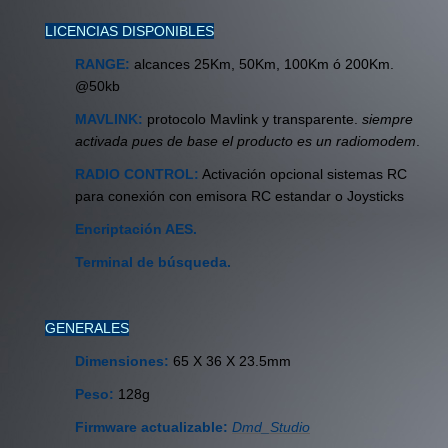
LICENCIAS DISPONIBLES
RANGE:
alcances 25Km, 50Km, 100Km ó 200Km.
@50kb
MAVLINK:
protocolo Mavlink y transparente.
siempre
activada pues de base el producto es un radiomodem
.
RADIO CONTROL:
Activación opcional sistemas RC
para conexión con emisora RC estandar o Joysticks
Encriptación AES.
Terminal de búsqueda.
GENERALES
Dimensiones:
65 X 36 X 23.5mm
Peso:
128g
Firmware actualizable:
Dmd_Studio