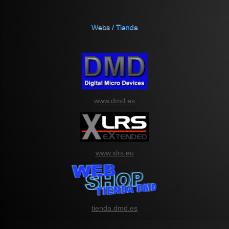
Webs / Tienda
www.dmd.es
www.xlrs.eu
tienda.dmd.es