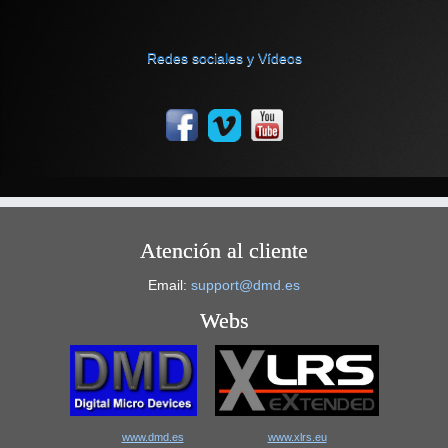
Redes sociales y Vídeos
Atención al cliente
Email:
support@dmd.es
Webs
www.dmd.es
www.xlrs.eu