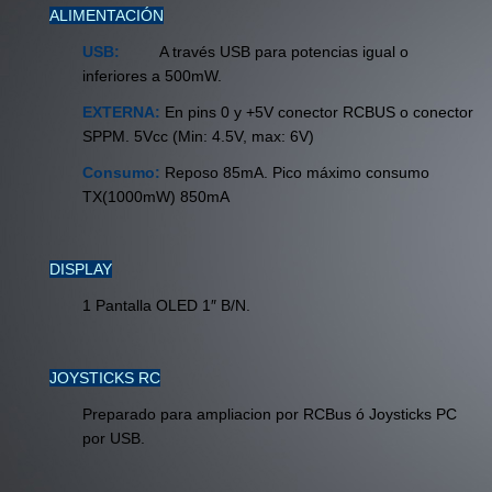
ALIMENTACIÓN
USB:
A través USB para potencias igual o
inferiores a 500mW.
EXTERNA:
En pins 0 y +5V conector RCBUS o conector
SPPM. 5Vcc (Min: 4.5V, max: 6V)
Consumo:
Reposo 85mA. Pico máximo consumo
TX(1000mW) 850mA
DISPLAY
1 Pantalla OLED 1″ B/N.
JOYSTICKS RC
Preparado para ampliacion por RCBus ó Joysticks PC
por USB.