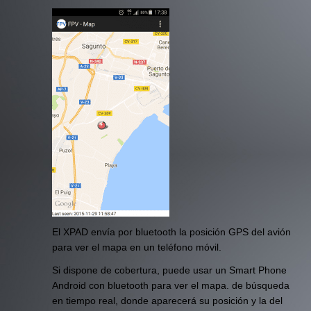
El XPAD envía por bluetooth la posición GPS del avión
para ver el mapa en un teléfono móvil.
Si dispone de cobertura, puede usar un Smart Phone
Android con bluetooth para ver el mapa. de búsqueda
en tiempo real, donde aparecerá su posición y la del