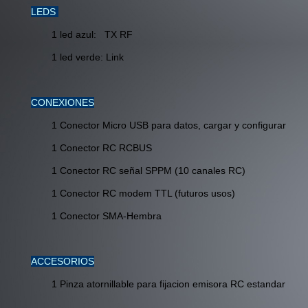
LEDS
1 led azul: TX RF
1 led verde: Link
CONEXIONES
1 Conector Micro USB para datos, cargar y configurar
1 Conector RC RCBUS
1 Conector RC señal SPPM (10 canales RC)
1 Conector RC modem TTL (futuros usos)
1 Conector SMA-Hembra
ACCESORIOS
1 Pinza atornillable para fijacion emisora RC estandar