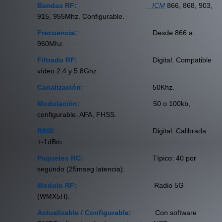
Bandas RF
:
ICM
866, 868, 903,
915, 955Mhz. Configurable.
Frecuencia:
Desde 866 a
960Mhz
.
Filtrado RF:
Digital. Compatible
vídeo 2.4 y 5.8Ghz.
Canalización:
50Khz.
Modulación:
50 o 100kb,
configurable. AFA, FHSS.
RSSI:
Digital. Calibrada
+-1dBm.
Paquetes RC:
Típico: 40 por
segundo (25mseg latencia).
Modulo RF:
Radio 5G
(WMX5H).
Actualizable / Configurable:
C
on software