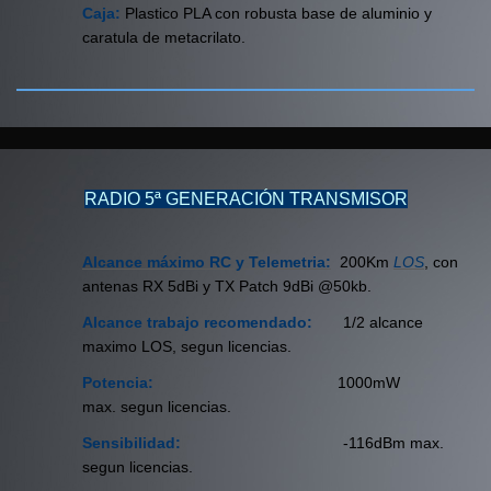
Caja:
Plastico PLA con robusta base de aluminio y
caratula de metacrilato.
RADIO 5ª GENERACIÓN TRANSMISOR
Alcance máximo
RC y Telemetria:
2
00Km
LOS
, con
antenas RX 5dBi y TX Patch 9dBi @50kb.
Alcance trabajo recomendado:
1/2 alcance
maximo LOS, segun licencias.
Potencia:
1000mW
max. segun licencias.
Sensibilidad:
-116dBm max.
segun licencias.