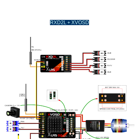
RXD2L + XVOSD