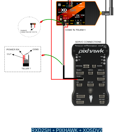
RXD2SH + PIXHAWK + XOSDV2