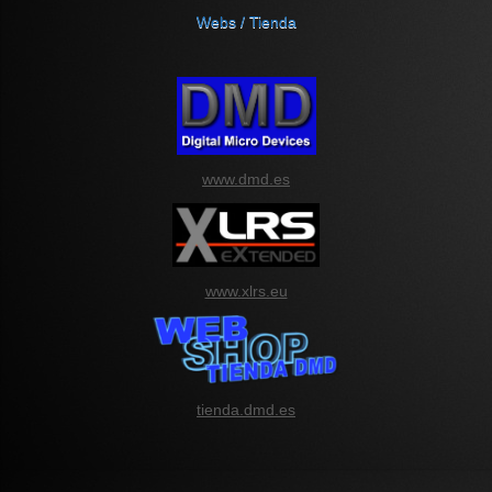
Webs / Tienda
www.dmd.es
www.xlrs.eu
tienda.dmd.es