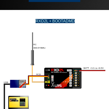
RXD2L + BOOTADMD