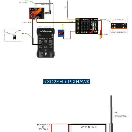
RXD2SH + PIXHAWK