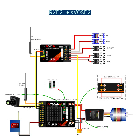
RXD2L + XVOSD2