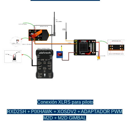
Conexión XLRS para piloto
RXD2SH + PIXHAWK + XOSDV2 + ADAPTADOR PWM
M2D + M2D GIMBAL