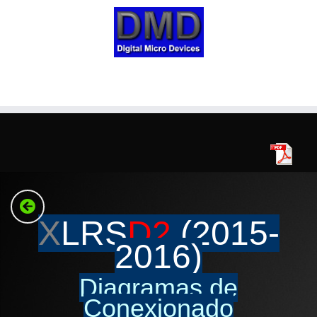
Skip
to
content
X
LRS
D2
(2015-
2016)
Diagramas de
Conexionado