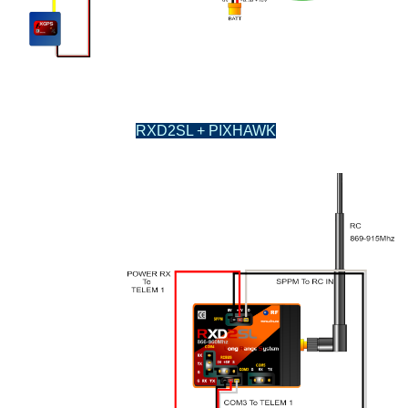
RXD2SL + PIXHAWK