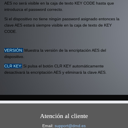
AES no será visible en la caja de texto KEY CODE hasta que
introduzca el password correcto.
Si el dispositivo no tiene ningún password asignado entonces la
clave AES estará siempre visible en la caja de texto de KEY
CODE.
VERSIÓN:
Muestra la versión de la encriptación AES del
dispositivo.
CLR KEY:
Si pulsa el botón CLR KEY automáticamente
desactivará la encriptación AES y eliminará la clave AES.
Atención al cliente
Email:
support@dmd.es