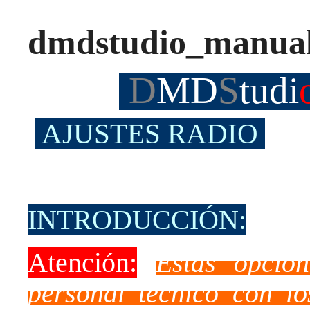
dmdstudio_manua
D
MD
S
tudi
AJUSTES RADIO
INTRODUCCIÓN:
Atención:
Estas opcio
personal técnico con l