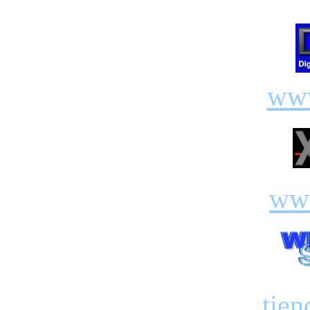
ww
www
tien