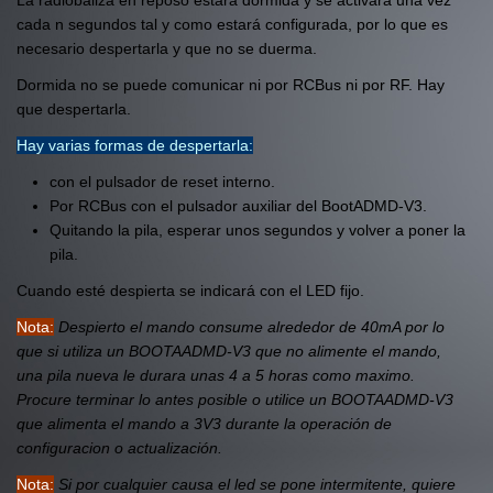
La radiobaliza en reposo estara dormida y se activara una vez
cada n segundos tal y como estará configurada, por lo que es
necesario despertarla y que no se duerma.
Dormida no se puede comunicar ni por RCBus ni por RF. Hay
que despertarla.
Hay varias formas de despertarla:
con el pulsador de reset interno.
Por RCBus con el pulsador auxiliar del BootADMD-V3.
Quitando la pila, esperar unos segundos y volver a poner la
pila.
Cuando esté despierta se indicará con el LED fijo.
Nota:
Despierto el mando consume alrededor de 40mA por lo
que si utiliza un BOOTAADMD-V3 que no alimente el mando,
una pila nueva le durara unas 4 a 5 horas como maximo.
Procure terminar lo antes posible o utilice un BOOTAADMD-V3
que alimenta el mando a 3V3 durante la operación de
configuracion o actualización.
Nota:
Si por cualquier causa el led se pone intermitente, quiere