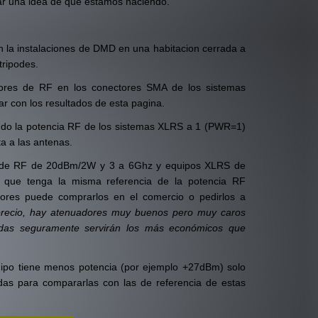
ar una idea de que estamos haciendo.
n la instalaciones de DMD en una habitacion cerrada a
tripodes.
ores de RF en los conectores SMA de los sistemas
r con los resultados de esta pagina.
ndo la potencia RF de los sistemas XLRS a 1 (PWR=1)
a a las antenas.
 de RF de 20dBm/2W y 3 a 6Ghz y equipos XLRS de
que tenga la misma referencia de la potencia RF
adores puede comprarlos en el comercio o pedirlos a
precio, hay atenuadores muy buenos pero muy caros
idas seguramente servirán los más económicos que
uipo tiene menos potencia (por ejemplo +27dBm) solo
s para compararlas con las de referencia de estas