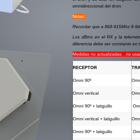
omnidireccional del dron.
Notas:
Recordar que a 868-915Mhz 8-9d
Los dBms en el RX y la telemetr
diferencia debe ser constante en 
Medidas no actualizadas…no usa
RECEPTOR
TR
Omni 90º
Omn
Omni vertical
Omni
Omni 90º + latiguillo
Omn
Omni vertical + latiguillo
Omn
Omni 90º + latiguillo
Omni