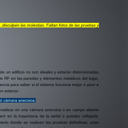
disculpen las molestias. Faltan fotos de las pruebas y
de un edificio no son ideales y estarán distorsionadas
de RF en las paredes y elementos metálicos del lugar,
ncia para saber si el sistema funciona mejor o peor e
n exterior.
ó cámara anecoica:
realizar en una cámara anecoica o en campo abierto
rir en la trayectoria de la señal o pueden reflejarla,
erto donde se realicen las pruebas definitivas, unas