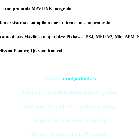
ia con protocolo MAVLINK integrado.
quier sistema o autopiloto que utilicen el mismo protocolo.
on autopilotos Mavlink compatibles: Pixhawk, PX4, MFD V2, Mini APM, 
Mission Planner, QGroundcontrol.
Email:
dmd@dmd.es
Teléfono:
+34 961450346 (sólo Español)
Teléfono:
615 18 50 77 (sólo Español).
Skype: Vicente_dmd.
(Inglés).
Skype: beatriz_dmd.
(Español).