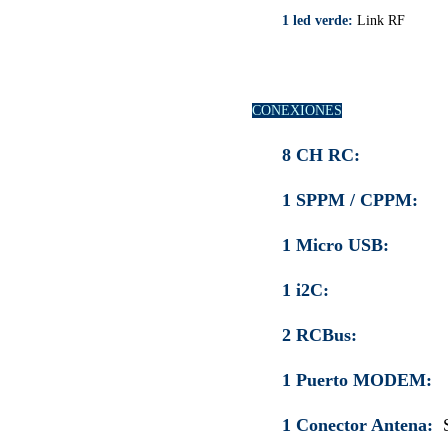
1 led verde:
Link RF
CONEXIONES
8 CH RC:
8 salida
1 SPPM / CPPM:
12 
1 Micro USB:
Actual
1 i2C:
Para conecta
2 RCBus:
1 Puerto MODEM:
1 Conector Antena: