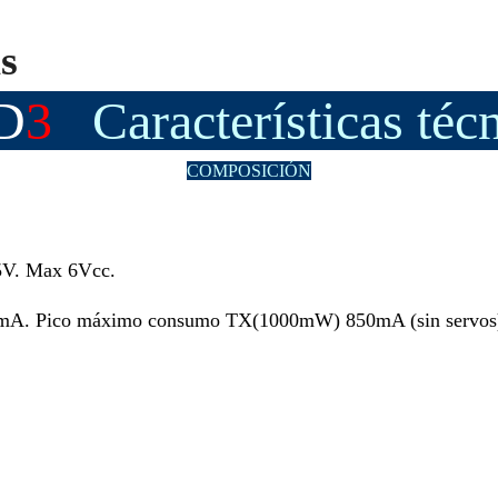
s
D
3
Características téc
COMPOSICIÓN
5V. Max 6Vcc.
A. Pico máximo consumo TX(1000mW) 850mA (sin servos