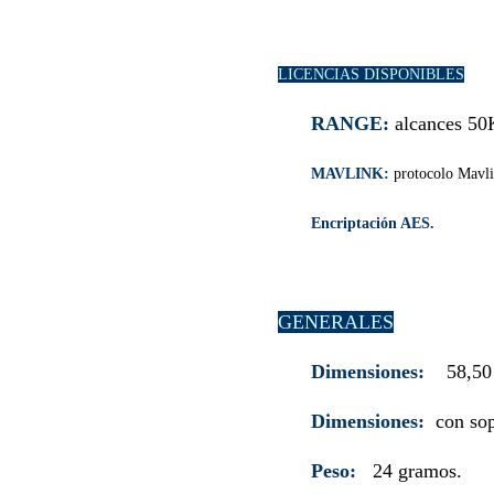
LICENCIAS DISPONIBLES
RANGE:
alcances 5
MAVLINK:
protocolo Mavli
Encriptación AES.
GENERALES
Dimensiones:
58,50
Dimensiones:
con so
Peso:
24 gramos.