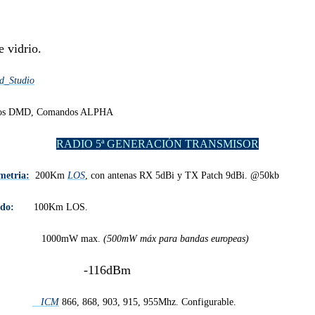
 vidrio.
_Studio
vos DMD,
Comandos ALPHA
RADIO 5ª GENERACIÓN TRANSMISOR
metria:
2
00Km
LOS
, con antenas RX 5dBi y TX Patch 9dBi. @50kb
ado:
100Km LOS.
1000mW max.
(500mW máx para bandas europeas)
-116dBm
ICM
866, 868, 903, 915, 955Mhz. Configurable.