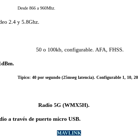
866 a 960Mhz
.
deo 2.4 y 5.8Ghz.
100kb, configurable. AFA, FHSS.
-1dBm.
0 por segundo (25mseg latencia). Configurable 1, 10, 20, 40
io 5G (WMX5H).
io a través de puerto micro USB.
MAVLINK