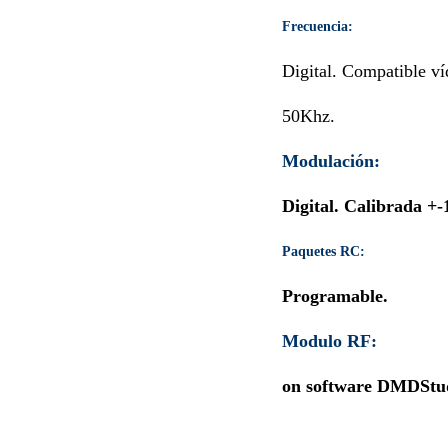
Frecuencia:
Desde 
Digital. Compatible ví
50Khz.
Modulación:
50 o 
Digital. Calibrada +
Paquetes RC:
Típico: 4
Programable.
Modulo RF:
Rad
on software DMDStud