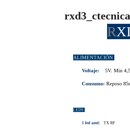
rxd3_ctecnica
R
X
ALIMENTACIÓN
Voltaje:
5V. Min 4,
Consumo:
Reposo 85m
LEDS
1 led azul:
TX RF