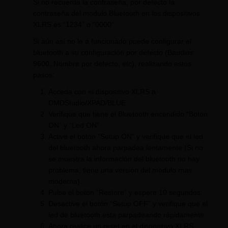
Si no recuerda la contraseña, por defecto la
contraseña del modulo Bluetooth en los dispositivos
XLRS es “1234” o “0000”.
Si aún así no le a funcionado puede configurar el
bluetooth a su configuración por defecto (Baudios:
9600, Nombre por defecto, etc), realizando estos
pasos:
Acceda con el dispositivo XLRS a
DMDStudio/XPAD/BLUE.
Verifique que tiene el Bluetooth encendido “Boton
ON” y “Led ON”.
Active el botón “Setup ON” y verifique que el led
del bluetooth ahora parpadea lentamente (Si no
se muestra la información del bluetooth no hay
problema, tiene una versión del modulo mas
moderna).
Pulse el botón “Restore” y espere 10 segundos.
Desactive el botón “Setup OFF” y verifique que el
led de bluetooth esta parpadeando rápidamente.
Ahora realice un reset en el dispositivo XLRS,