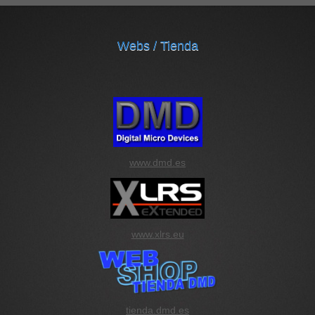
Webs / Tienda
www.dmd.es
www.xlrs.eu
tienda.dmd.es