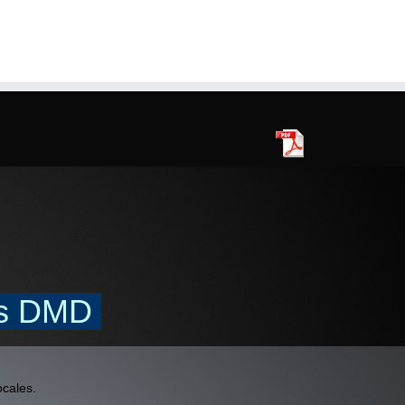
jos DMD
ocales.