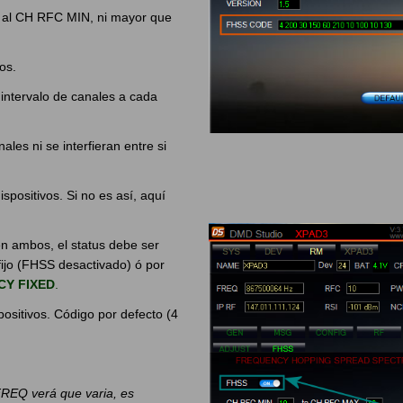
or al CH RFC MIN, ni mayor que
os.
e intervalo de canales a cada
les ni se interfieran entre si
positivos. Si no es así, aquí
n ambos, el status debe ser
 fijo (FHSS desactivado) ó por
Y FIXED
.
ositivos. Código por defecto (4
FREQ verá que varia, es