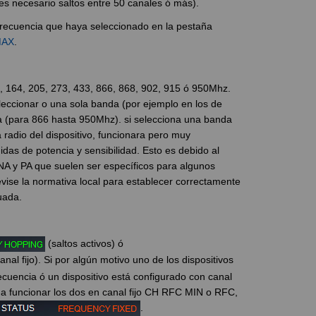
es necesario saltos entre 50 canales ó más).
frecuencia que haya seleccionado en la pestaña
AX
.
 164, 205, 273, 433, 866, 868, 902, 915 ó 950Mhz.
eccionar o una sola banda (por ejemplo en los de
a (para 866 hasta 950Mhz). si selecciona una banda
 radio del dispositivo, funcionara pero muy
das de potencia y sensibilidad. Esto es debido al
LNA y PA que suelen ser específicos para algunos
evise la normativa local para establecer correctamente
uada.
(saltos activos) ó
anal fijo). Si por algún motivo uno de los dispositivos
ecuencia ó un dispositivo está configurado con canal
 a funcionar los dos en canal fijo CH RFC MIN o RFC,
.