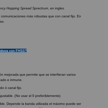
ncy Hopping Spread Sprectrum
, en ingles.
a comunicaciones más robustas que con canal fijo. En
so.
itivos con FHSS?
ión mejorada que permite que se interfieran varios
izado e inmune.
 ó canal fijo.
justable. (No usar el 0 preferiblemente).
ble. Depende la banda utilizada el máximo puede ser