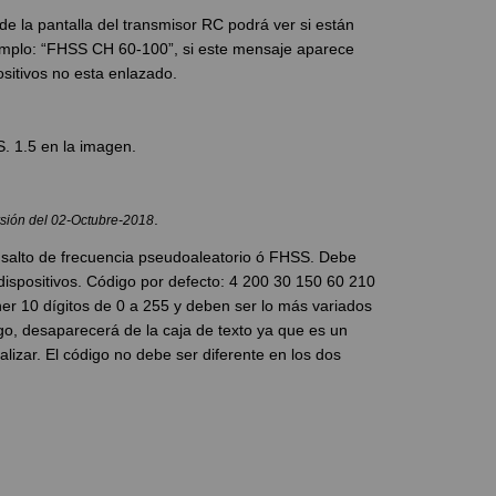
e la pantalla del transmisor RC podrá ver si están
emplo: “FHSS CH 60-100”, si este mensaje aparece
sitivos no esta enlazado.
. 1.5 en la imagen.
.
rsión del 02-Octubre-2018
l salto de frecuencia pseudoaleatorio ó FHSS. Debe
dispositivos. Código por defecto: 4 200 30 150 60 210
er 10 dígitos de 0 a 255 y deben ser lo más variados
go, desaparecerá de la caja de texto ya que es un
lizar. El código no debe ser diferente en los dos