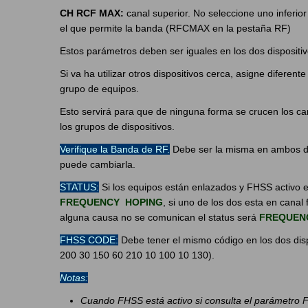
CH RCF MAX:
canal superior. No seleccione uno inferi
el que permite la banda (RFCMAX en la pestaña RF)
Estos parámetros deben ser iguales en los dos dispositiv
Si va ha utilizar otros dispositivos cerca, asigne diferent
grupo de equipos.
Esto servirá para que de ninguna forma se crucen los cana
los grupos de dispositivos.
Verifique la Banda de RF.
Debe ser la misma en ambos dis
puede cambiarla.
STATUS:
Si los equipos están enlazados y FHSS activo e
FREQUENCY HOPING
, si uno de los dos esta en canal
alguna causa no se comunican el status será
FREQUENC
FHSS CODE:
Debe tener el mismo código en los dos disp
200 30 150 60 210 10 100 10 130).
Notas:
Cuando FHSS está activo si consulta el parámetro 