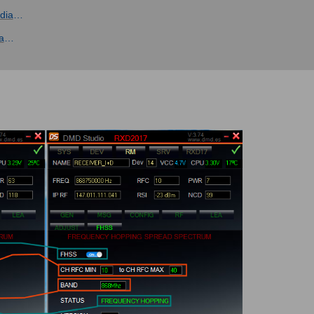
dia
…
a
…