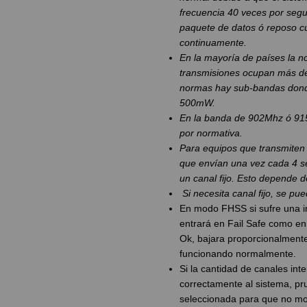
frecuencia 40 veces por seg
paquete de datos ó reposo c
continuamente.
En la mayoría de países la no
transmisiones ocupan más de
normas hay sub-bandas donde
500mW.
En la banda de 902Mhz ó 915
por normativa.
Para equipos que transmiten 
que envían una vez cada 4 se
un canal fijo. Esto depende d
Si necesita canal fijo, se pu
En modo FHSS si sufre una in
entrará en Fail Safe como en 
Ok, bajara proporcionalmente
funcionando normalmente.
Si la cantidad de canales int
correctamente al sistema, pru
seleccionada para que no mol