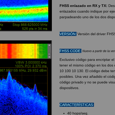
FHSS enlazado en RX y TX:
Desd
enlazados cuando indique por ej
parpadeando uno de los dos dispo
VERSIÓN:
Versión del driver FHSS
FHSS CODE:
Nuevo a partir de la ve
Exclusivo código para encriptar e
tener el mismo código en los dos 
10 100 10 130. El código debe ten
posibles.
Una vez añadido el códi
código privado y no se puede visua
dispositivos.
CARACTERÍSTICAS:
40 hops/seg.