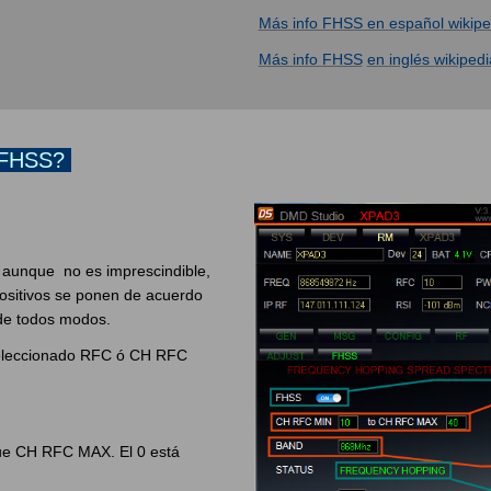
Más info FHSS en español wikipe
Más info FHSS
en inglés w
i
kipedi
n FHSS?
e aunque no es imprescindible,
ispositivos se ponen de acuerdo
de todos modos.
al seleccionado RFC ó CH RFC
que CH RFC MAX. El 0 está