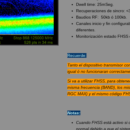
Dwell time: 25mSeg.
Recuperaciones de sincro: <3
Baudios RF: 50kb ó 100kb.
Canales inicio y fin configur
diferentes.
Monitorización estado FHSS
Recuerde:
Tanto el dispositivo transmisor co
igual ó no funcionaran correctame
Si va a utilizar FHSS, para obtene
misma frecuencia (BAND), los m
RGC MAX) y el mismo código FH
Notas:
Cuando FHSS está activo si 
normal debido a que el siste