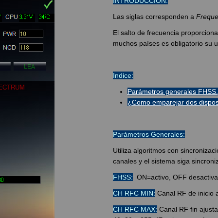
INTRODUCCIÓN:
Las siglas corresponden a
Freque
El salto de frecuencia proporcion
muchos países es obligatorio su u
Indice:
Parámetros generales FHSS.
¿Como emparejar dos dispos
Parámetros Generales:
Utiliza algoritmos con sincronizac
canales y el sistema siga sincron
FHSS:
ON=activo, OFF desactivado
CH RFC MIN:
Canal RF de inicio a
CH RFC MAX:
Canal RF fin ajusta