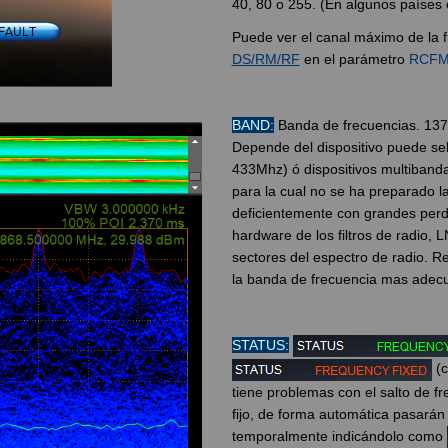
40, 80 o 255. (En algunos países 
Puede ver el canal máximo de la 
DS/RM/RF
en el parámetro
RCFM
BAND:
Banda de frecuencias. 137,
Depende del dispositivo puede sel
433Mhz) ó dispositivos multiband
para la cual no se ha preparado la
deficientemente con grandes perdi
hardware de los filtros de radio, 
sectores del espectro de radio. R
la banda de frecuencia mas adec
STATUS:
(c
tiene problemas con el salto de fr
fijo, de forma automática pasarán
temporalmente indicándolo como