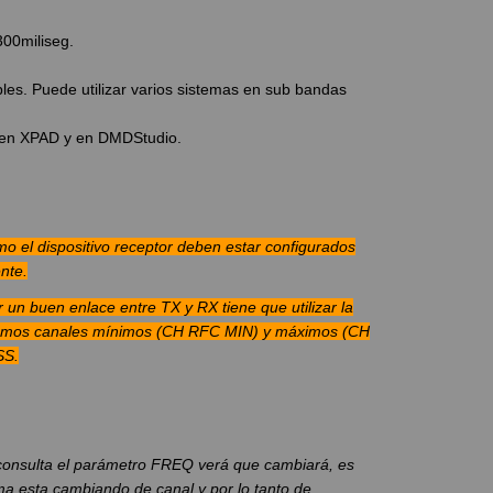
00miliseg.
ables. Puede utilizar varios sistemas en sub bandas
 en XPAD y en DMDStudio.
mo el dispositivo receptor deben estar configurados
nte.
r un buen enlace entre TX y RX tiene que utilizar la
ismos canales mínimos (CH RFC MIN) y máximos (CH
SS.
consulta el parámetro FREQ verá que cambiará, es
ma esta cambiando de canal y por lo tanto de