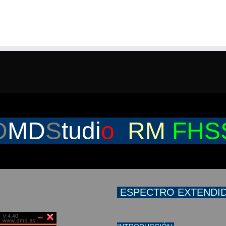
D
MD
S
tudi
o
RM
FHS
ESPECTRO EXTENDID