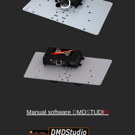
Manual software
D
MD
S
TUDI
O