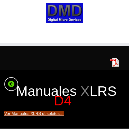
Skip
to
content
Manuales
X
LRS
D4
Ver Manuales XLRS obsoletos…