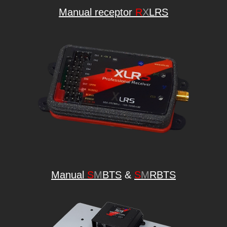
Manual receptor
R
X
LRS
Manual
S
M
BTS
&
S
M
RBTS