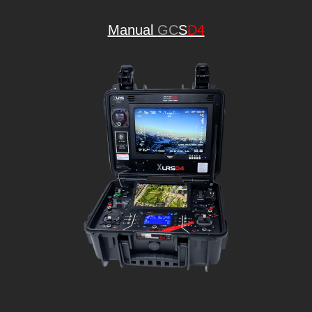
Manual
GC
S
D4