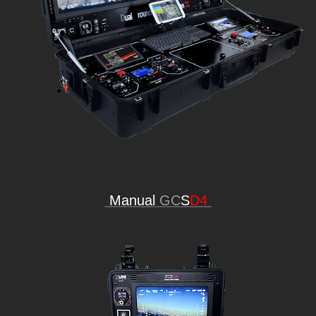
Manual
GC
S
D4