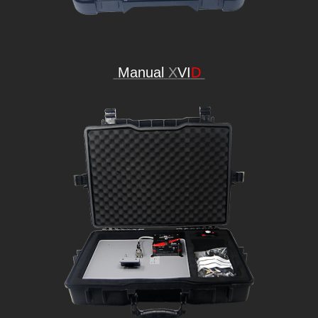
Manual
X
VI
D