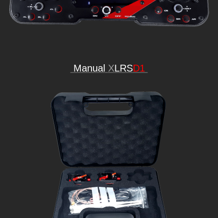
Manual
X
LRS
D1