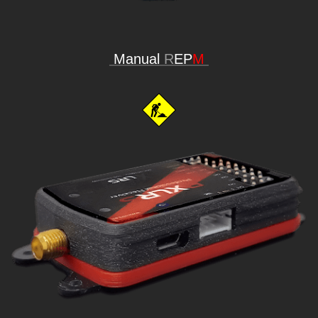
Manual
R
EP
M