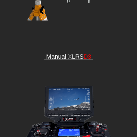
Manual
X
LRS
D3