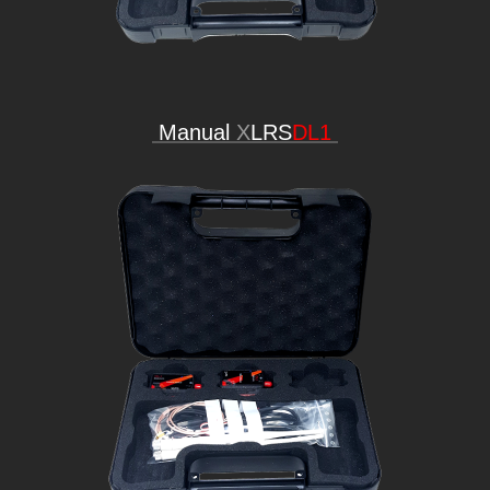
Manual
X
LRS
DL1