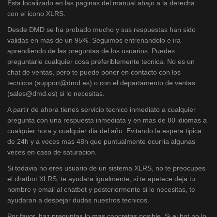
Esta localizado en las paginas del manual abajo a la derecha
con el icono XLRS.
Desde DMD se ha probado mucho y sus respuestas han sido
validas en mas de un 95%. Seguimos entrenandolo e ira
aprendiendo de las preguntas de los usuarios. Puedes
preguntarle cualquier cosa preferiblemente tecnica. No es un
chat de ventas, pero te puede poner en contacto con los
tecnicos (support@dmd.es) o con el departamento de ventas
(sales@dmd.es) si lo necesitas.
A partir de ahora tienes servicio tecnico inmediato a cualquier
pregunta con una respuesta inmediata y en mas de 80 idiomas a
cualquier hora y cualquier dia del año. Evitando la espera tipica
de 24h y a veces mas 48h que puntualmente ocurria algunas
veces en caso de saturacion.
Si todavia no eres usuario de un sistema XLRS, no te preocupes
el chatbot XLRS, te ayudara igualmente, si te apetece deja tu
nombre y email al chatbot y posteriormente si lo necesitas, te
ayudaran a despejar dudas nuestros tecnicos.
Por favor, haz preguntas lo mas concretas posible. Si el bot no lo