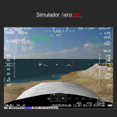
Simulador
A
ero
Sim