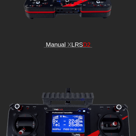
Manual
X
LRS
D2