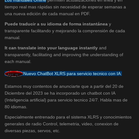
Los manuales Online
permiten actualizaciones en linea y en
tiempo real mas rápidas sin necesidad de esperar semanas a
una nueva edición de cada manual en PDF.
Puede traducir a su idioma de forma instantánea
y
transparente facilitando y mejorando la comprensión de cada
manual.
It can translate into your language instantly
and
transparently, facilitating and improving the understanding of
each manual.
Nuevo ChatBot XLRS para servicio tecnico con IA:
Estamos muy contentos de anunciarte que a partir del 20 de
Diciembre del 2023 se ha incorporado un chatbot con IA
(Inteligencia artificial) para servicio tecnico 24/7. Habla mas de
80 idiomas.
Especialmente entrenado para el sistema XLRS y conocimientos
generales de radio Control, telemetria, video, conexion de
diversas piezas, servos, etc.