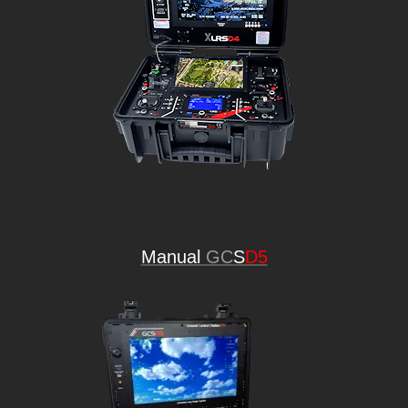
Manual
GC
S
D5