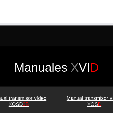
Manuales
X
VI
D
ual transmisor vídeo
Manual transmisor v
X
OSD
3B
X
OS
D