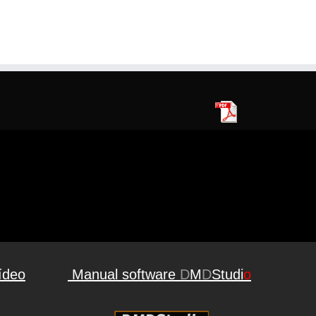
ídeo
Manual software
D
M
D
Studi
o