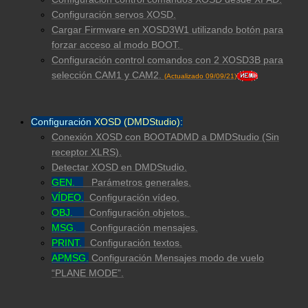
Configuración servos XOSD.
Cargar Firmware en XOSD3W1 utilizando botón para
forzar acceso al modo BOOT.
Configuración control comandos con 2 XOSD3B para
selección CAM1 y CAM2.
(Actualizado 09/09/21)
Configuración
XOSD (DMDStudio):
Conexión XOSD con BOOTADMD a DMDStudio (Sin
receptor XLRS).
Detectar XOSD en DMDStudio.
GEN.
Parámetros generales.
VÍDEO.
Configuración vídeo.
OBJ.
Configuración objetos.
MSG.
Configuración mensajes.
PRINT.
Configuración textos.
APMSG.
Configu
ració
n Mensajes modo de vuelo
“PLANE MODE”.