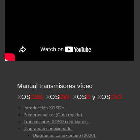
Manual transmisores vídeo
X
OS
D3B,
X
OS
DW,
X
OS
D
y
X
OS
DV2
Introducción XOSD’s.
Primeros pasos (Guía rápida).
Transmisores XOSD conexiones.
Diagramas conexionado.
Diagramas conexionado (2020).