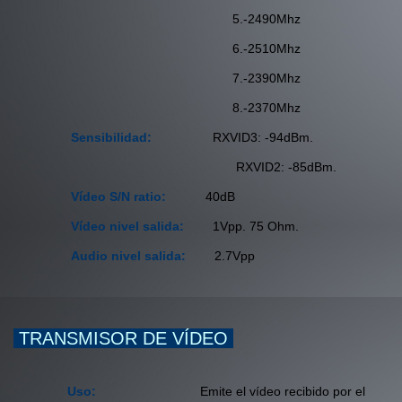
5.-2490Mhz
6.-2510Mhz
7.-2390Mhz
8.-2370Mhz
Sensibilidad:
RXVID3: -94dBm.
RXVID2: -85dBm.
Vídeo S/N ratio:
40dB
Vídeo nivel salida:
1Vpp. 75 Ohm.
Audio nivel salida:
2.7Vpp
TRANSMISOR DE VÍDEO
Uso:
Emite el vídeo recibido por el