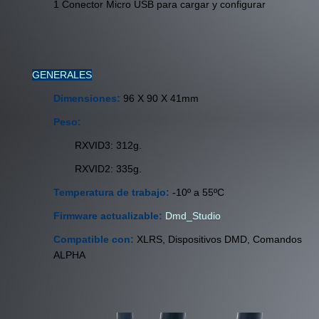
1 Conector Micro USB para cargar y configurar
GENERALES
Dimensiones:
96 X 90 X 41mm
Peso:
RXVID3: 312g.
RXVID2: 335g.
Temperatura de trabajo:
-10º a 55ºC
Firmware actualizable:
Dmd_Studio
Compatible con:
XLRS, Dispositivos DMD,
Comandos
ALPHA