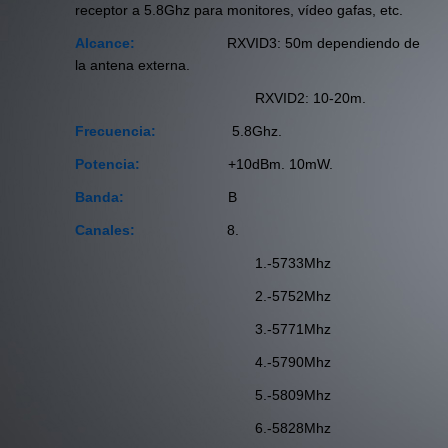
receptor a 5.8Ghz para monitores, vídeo gafas, etc.
Alcance:
RXVID3:
50m dependiendo de
la antena externa.
RXVID2: 10-20m.
Frecuencia:
5.8Ghz.
Potencia:
+10dBm.
10mW.
Banda:
B
Canales:
8.
1.-5733Mhz
2.-5752Mhz
3.-5771Mhz
4.-5790Mhz
5.-5809Mhz
6.-5828Mhz