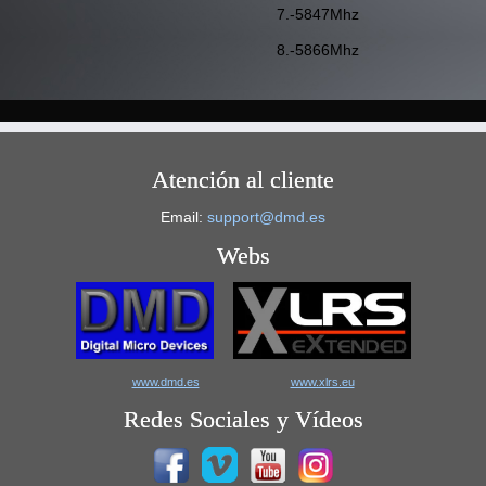
7.-5847Mhz
8.-5866Mhz
Atención al cliente
Email:
support@dmd.es
Webs
www.dmd.es
www.xlrs.eu
Redes Sociales y Vídeos