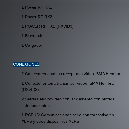
1 Power RF RX1
1 Power RF RX2
1 POWER RF TX1 (RXVID3)
1 Bluetooth
1 Cargador
CONEXIONES
2 Conectores antenas receptores vídeo: SMA Hembra
1 Conector antena transmisor vídeo: SMA Hembra
(RXVID3)
2 Salidas Audio/Vídeo con jack estéreo con buffers
independientes
1 RCBUS: Comunicaciones serie con transmisores
XLRS y otros dispositivos XLRS