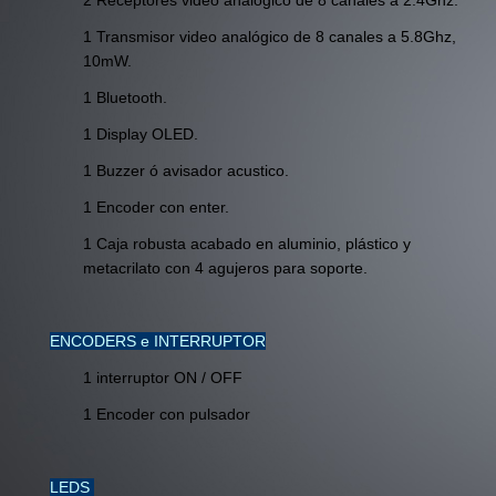
2 Receptores video analógico de 8 canales a 2.4Ghz.
1 Transmisor video analógico de 8 canales a 5.8Ghz,
10mW.
1 Bluetooth.
1 Display OLED.
1 Buzzer ó avisador acustico.
1 Encoder con enter.
1 Caja robusta acabado en aluminio, plástico y
metacrilato con 4 agujeros para soporte.
ENCODERS e INTERRUPTOR
1 interruptor ON / OFF
1 Encoder con pulsador
LEDS