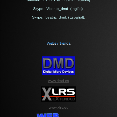
Skype: Vicente_dmd. (Inglés).
Skype: beatriz_dmd. (Español).
Webs / Tienda
www.dmd.es
www.xlrs.eu