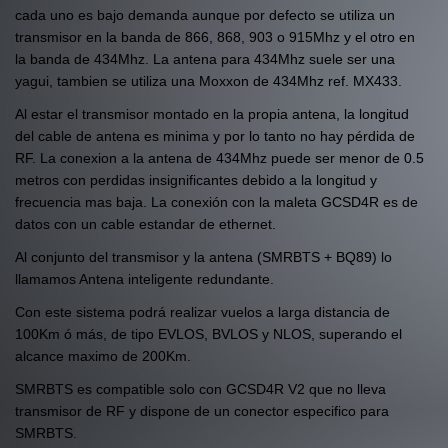
cada uno es bajo demanda aunque por defecto se utiliza un
transmisor en la banda de 866, 868, 903 o 915Mhz y el otro en
la banda de 434Mhz. La antena para 434Mhz suele ser una
yagui, tambien se utiliza una Moxxon de 434Mhz ref. MX433.
Al estar el transmisor montado en la propia antena, la longitud
del cable de antena es minima y por lo tanto no hay pérdida de
RF. La conexion a la antena de 434Mhz puede ser menor de 0.5
metros con perdidas insignificantes debido a la longitud y
frecuencia mas baja. La conexión con la maleta GCSD4R es de
datos con un cable estandar de ethernet.
Al conjunto del transmisor y la antena (SMRBTS + BQ89) lo
llamamos Antena inteligente redundante.
Con este sistema podrá realizar vuelos a larga distancia de
100Km ó más, de tipo EVLOS, BVLOS y NLOS, superando el
alcance maximo de 200Km.
SMRBTS es compatible solo con GCSD4R V2 que no lleva
transmisor de RF y dispone de un conector especifico para
SMRBTS.