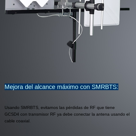
Mejora del alcance máximo con SMRBTS:
Usando SMRBTS, evitamos las pérdidas de RF que tiene
GCSD4 con transmisor RF ya debe conectar la antena usando el
cable coaxial.