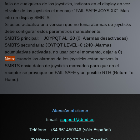
fallo de cualquiera de los joysticks, indicara en el display en vez
el valor de los joysticks el mensaje “FAIL SAFE JOYS XX”. Mas
info en display SMBTS.
Si usted actualiza una version que no tenia alarmas de joysticks
debe configurar estos parámetros manualmente.
SMBTS principal: JOYPQT AL=20 (0=Alarmas desactivadas)
SMBTS secundaria: JOYPQT LEVEL=0 (240=Alarmas
acumulativas activadas. no usar por el momento, dejar a 0)
Nota:
cuando las alarmas de los joysticks estan activas la
SMBTS envia datos de joysticks marcados para que en el
receptor se provoque un FAIL SAFE y un posible RTH (Return To
Home).
Atención al cliente
Email:
support@dmd.es
Teléfono: +34 961450346 (sólo Español)
Teléfono: 615 18 50 77 (sólo Español).