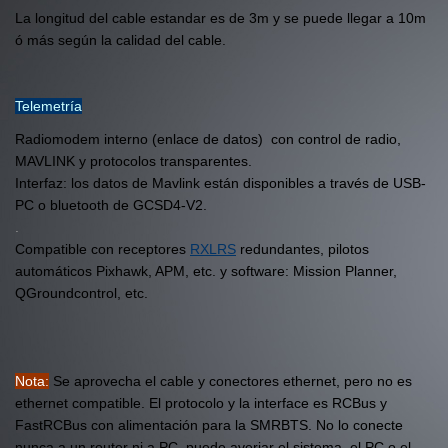
La longitud del cable estandar es de 3m y se puede llegar a 10m
ó más según la calidad del cable.
Telemetría
Radiomodem interno (enlace de datos) con control de radio,
MAVLINK y protocolos transparentes.
Interfaz: los datos de Mavlink están disponibles a través de USB-
PC o bluetooth de GCSD4-V2.
.
Compatible con receptores
RXLRS
redundantes, pilotos
automáticos Pixhawk, APM, etc. y software: Mission Planner,
QGroundcontrol, etc.
Nota:
Se aprovecha el cable y conectores ethernet, pero no es
ethernet compatible. El protocolo y la interface es RCBus y
FastRCBus con alimentación para la SMRBTS. No lo conecte
nunca a un router ni a PC, puede averiar el sistema, el PC o el