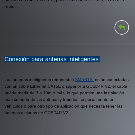
router.
Conexión para antenas inteligentes:
Las antenas inteligentes redundates
SMRBTS
están conectadas
con un cable Ethernet CAT5E o superior a GCSD4R V2, el cable
puede medir de 3 a 10m o más, lo que permite una instalación
más cómoda de las antenas y tripodes, especialmente en
vehículos o para otro tipo de aplicación que necesita tener las
antenas alejadas de GCSD4R V2.