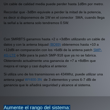
Un cable de calidad media puede perder hasta 1dBm por metro.
Recordar que -3dBm equivale a perder la mitad de la potencia,
es decir si disponemos de 1W en el conector SMA, cuando llega
la señal a la antena solo tendremos 0.5W.
Con SMRBTS ganamos hasta +2 o +3dBm utilizando un cable de
datos y con la antena biquad
(BQ89)
obtenemos hasta +10 a
+12dBi en comparación con los +6dBi de la antena patch
SMP-
4G-LTE
o 9dbi para la patch SMP-918 que ya no se fabrica.
Obteniendo actualmente una ganancia de +7 a +8dBm que
mejora el rango y casi duplica el anterior.
Si utiliza uno de los transmisores en 434Mhz, puede utilizar una
antena yagui
WY400-3N
de 3 elementos y unos 6-7 dBi de
ganancia que le añadirá seguridad y alcance al sistema.
Aumente el rango del sistema: