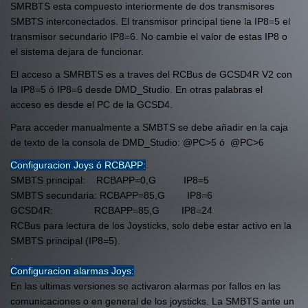
SMRBTS esta compuesto interiormente de dos transmisores
SMBTS interconectados. El transmisor principal tiene la IP8=5 el
transmisor secundario IP8=6. No cambie el valor de estas IP8 o
el sistema dejara de funcionar.
El acceso a SMRBTS es a traves del RCBus de GCSD4R V2 con
la IP8=5 ó IP8=6 desde DMD_Studio. En otras palabras el
acceso es desde el PC de la GCSD4.
Para acceder manualmente a SMBTS se debe añadir en la caja
de texto de la consola de DMD_Studio: @PC>5 ó @PC>6
Configuracion Joys ó RCBAPP:
SMBTS principal: RCBAPP=0,G IP8=5
SMBTS secundaria: RCBAPP=85,G IP8=6
GCSD4R: RCBAPP=85,G IP8=24
RCBus para lectura de los Joysticks, solo debe estar activo en la
SMBTS principal (IP8=5).
.
Configuracion alarmas Joys:
En las ultimas versiones se activaron alarmas por fallos en las
comunicaciones o en general de los joysticks. La SMBTS ante un