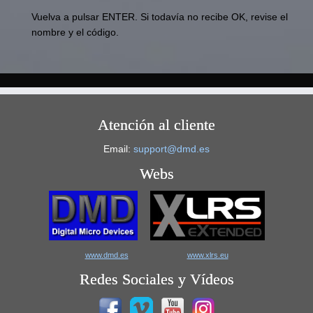
Vuelva a pulsar ENTER.
Si todavía no recibe OK, revise el
nombre y el código.
Atención al cliente
Email:
support@dmd.es
Webs
www.dmd.es
www.xlrs.eu
Redes Sociales y Vídeos