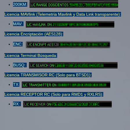
200KM:
Licencia MAVlink (Telemetria Mavlink y Data Link transparente):
MAV:
Licencia Encriptación (AES128):
ENC:
Licencia Terminal Búsqueda:
BUSQ:
Licencia TRANSMISOR RC (Solo para BTSD1):
TX:
Licencia RECEPTOR RC (Solo para RMD1 y RXLRS):
RX: