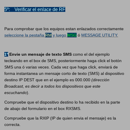
5º: Verificar el enlace de RF
Para comprobar que los equipos estan enlazados correctamente
seleccione la pestaña
RM
y luego
MSG
ó
MESSAGE UTI
L
ITY.
1º
Envie un mensaje de texto SMS
como el del ejemplo
tecleando en el box de SMS, posteriormente haga click el botón
SMS una ó varias veces. Cada vez que haga click, enviará de
forma instantanea un mensaje corto de texto (SMS) al dispositivo
destino IP DEST que en el ejemplo es 000.000
(dirección
Broadcast, es decir a todos los dispositivos que este
escuchando
).
Compruebe que el dispositivo destino lo ha recibido en la parte
de abajo del formulario en el box RXSMS.
Compruebe que la RXIP (IP de quien envia el mensaje) es la
correcta.