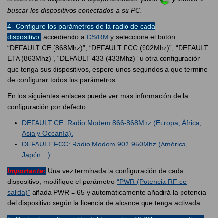
buscar los dispositivos conectados a su PC.
4- Configure los parámetros de la radio de cada
dispositivo
accediendo a
DS/RM
y seleccione el botón
“DEFAULT CE (868Mhz)”, “DEFAULT FCC (902Mhz)”, “DEFAULT
ETA (863Mhz)”, “DEFAULT 433 (433Mhz)” u otra configuración
que tenga sus dispositivos, espere unos segundos a que termine
de configurar todos los parámetros.
En los siguientes enlaces puede ver mas información de la
configuración por defecto:
DEFAULT CE: Radio Modem 866-868Mhz (Europa, África,
Asia y Oceanía).
DEFAULT FCC: Radio Modem 902-950Mhz (América,
Japón…)
Importante:
Una vez terminada la configuración de cada
dispositivo, modifique el parámetro
“PWR (Potencia RF de
salida)”
añada PWR = 65 y automáticamente añadirá la potencia
del dispositivo según la licencia de alcance que tenga activada.