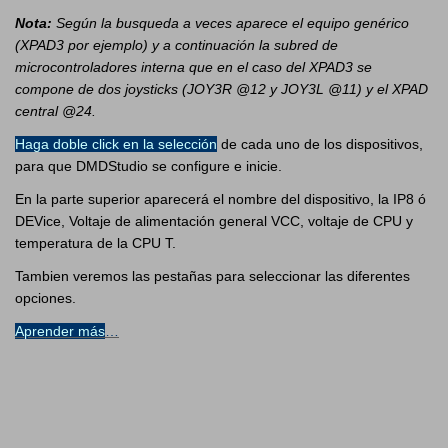
Nota:
Según la busqueda a veces aparece el equipo genérico
(XPAD3 por ejemplo) y a continuación la subred de
microcontroladores interna que en el caso del XPAD3 se
compone de dos joysticks (JOY3R @12 y JOY3L @11) y el XPAD
central @24.
Haga doble click en la selección
de cada uno de los dispositivos,
para que DMDStudio se configure e inicie.
En la parte superior aparecerá el nombre del dispositivo, la IP8 ó
DEVice, Voltaje de alimentación general VCC, voltaje de CPU y
temperatura de la CPU T.
Tambien veremos las pestañas para seleccionar las diferentes
opciones.
Aprend
er más
…