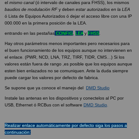
el
mismo canal
(ó intervalo de canales para FHSS), los mismos
baudios de modulación RF
y deben
estar autorizados en la LEA
ó Lista de Equipos Autorizados ó dejar el acceso libre con una IP
000.000 en la primera posición de la LEA.
entrando en las pestañas
CONFIG
,
LEA
y
FHSS
.
Hay otros parámetros menos importantes pero necesarios para
el buen funcionamiento de los equipos aunque no intervienen en
el enlace. (PWR, NCD, LNA, TRZ, TIRF, TIDR, CMS…) Si los
valores están fuera de rango ,es posible que los equipos aunque
esten bien enlazados no se comuniquen. Ante la duda siempre
puede cargar los valores por defecto de fabrica.
Se supone que ya conoce el manejo del
DMD Studio
.
Instale las antenas en los dispositivos y conectelos al PC por
USB, Ethernet ó RCBus con el software
DMD Studio
.
Realizar enlace automáticamente por defecto siga los pasos a
continuación: