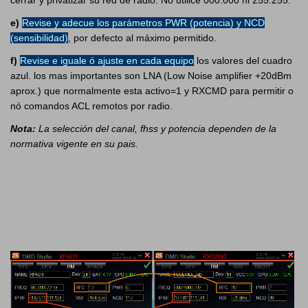
cerrar y privatizar su red de radio. No utilice 000.000 ni 255.255.
e)
Revise y adecue los parámetros PWR (potencia) y NCD
(sensibilidad)
, por defecto al máximo permitido.
f)
Revise e iguale ó ajuste en cada equipo
los valores del cuadro
azul. los mas importantes son LNA (Low Noise amplifier +20dBm
aprox.) que normalmente esta activo=1 y RXCMD para permitir o
nó comandos ACL remotos por radio.
Nota:
La selección del canal, fhss y potencia dependen de la
normativa vigente en su pais.