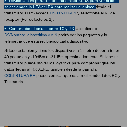
5- Revise la configuración del transmisor XLRS para ver si tiene
seleccionada la LEA del RX para realizar el enlace
desde el
transmisor XLRS acceda
DS/XPAD/GEN
y seleccione el Nº de
receptor (Por defecto es 2).
6- Compruebe el enlace entre TX y RX
accediendo
DS/Nombre_dispositivo/MAIN
podrá ver los paquetes y la
telemetria que esta recibiendo cada dispositivo.
Si todo esta bien y tiene los dispositivos a 1 metro debería tener
40 paquetes y -19dBm a -21dBm aproximadamente. Si tiene un
transmisor puede mover los joysticks para comprobar que los
datos llegan al RX XLRS, también desde la pantalla
COBERTURA RF
puede verificar que esta recibiendo datos RC y
Telemetria.