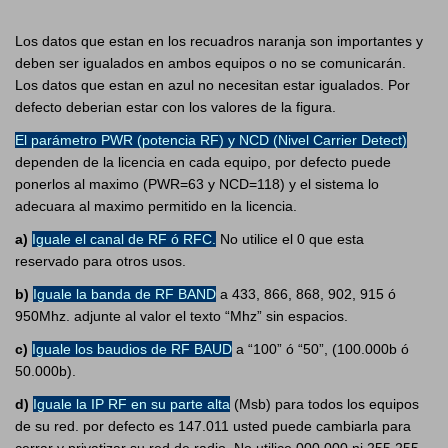
Los datos que estan en los recuadros naranja son importantes y
deben ser igualados en ambos equipos o no se comunicarán.
Los datos que estan en azul no necesitan estar igualados. Por
defecto deberian estar con los valores de la figura.
El parámetro PWR (potencia RF) y NCD (Nivel Carrier Detect)
dependen de la licencia en cada equipo, por defecto puede
ponerlos al maximo (PWR=63 y NCD=118) y el sistema lo
adecuara al maximo permitido en la licencia.
a)
Iguale el canal de RF ó RFC.
No utilice el 0 que esta
reservado para otros usos.
b)
Iguale la banda de RF BAND
a 433, 866, 868, 902, 915 ó
950Mhz. adjunte al valor el texto “Mhz” sin espacios.
c)
Iguale los baudios de RF BAUD
a “100” ó “50”, (100.000b ó
50.000b).
d)
Iguale la IP RF en su parte alta
(Msb) para todos los equipos
de su red. por defecto es 147.011 usted puede cambiarla para