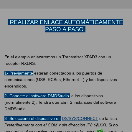
REALIZAR ENLACE AUTOMÁTICAMENTE
PASO A PASO
En el ejemplo enlazaremos un Transmisor XPAD3 con un
receptor RXLRS.
1- Previamente
estarán conectados a los puertos de
comunicaciones (USB, RCBus, Ethernet…) y los dispositivos
encendidos.
2- Conecte el software DMDStudio
a los dispositivos
(normalmente 2). Tendrá que abrir 2 instancias del software
DMDStudio.
3- Seleccione el dispositivo en
DS/SYS/CONNECT
de la lista.
Preferiblemente con el COM x sin dirección IP8 (@XX). Si no
encuentra el dispositivo ó equipo deseado, pulse
y vuelva a